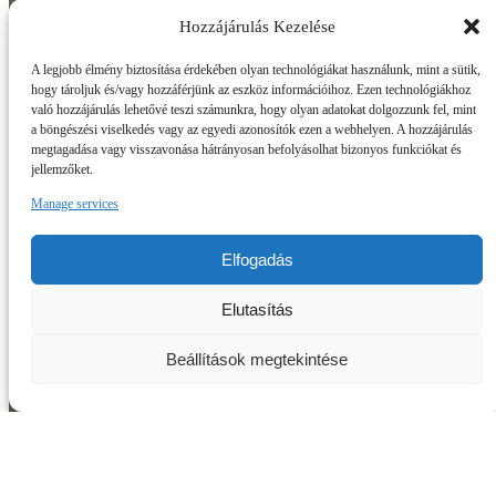
Hozzájárulás Kezelése
A legjobb élmény biztosítása érdekében olyan technológiákat használunk, mint a sütik,
hogy tároljuk és/vagy hozzáférjünk az eszköz információihoz. Ezen technológiákhoz
Programok
való hozzájárulás lehetővé teszi számunkra, hogy olyan adatokat dolgozzunk fel, mint
a böngészési viselkedés vagy az egyedi azonosítók ezen a webhelyen. A hozzájárulás
Rafting
megtagadása vagy visszavonása hátrányosan befolyásolhat bizonyos funkciókat és
Zipline
jellemzőket.
Kerékpárbérlés
Kanyoning
Manage services
Extrém Canyoning
Kayaking
Elfogadás
VÁLASSZ PROGRAMOT
Elutasítás
Info
Beállítások megtekintése
Nyitólap
Outdoor Sport Programok
Magunkról
Galéria
Kapcsolat
AJÁNDÉKKÁRTYA