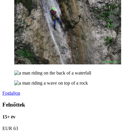
Foglaljon
Felnőttek
15+ év
EUR
63