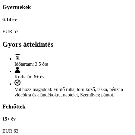
Gyermekek
6-14 év
EUR
57
Gyors áttekintés
Időtartam:
3.5 óra
Korhatár:
6+ év
Mit hozz magaddal:
Fürdő ruha, törülköző, táska, pénzt a
videókra és ajándékokra, naptejet, Szemüveg pántot.
Felnőttek
15+ év
EUR
63