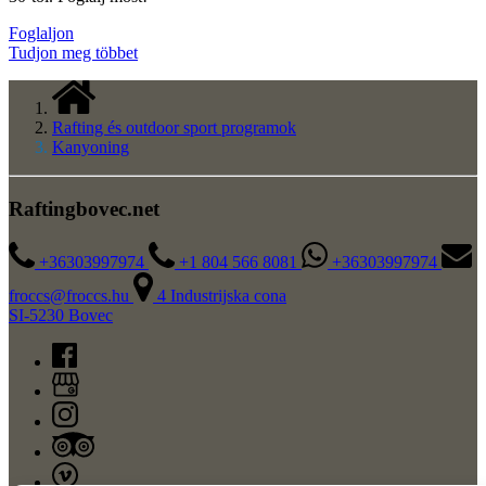
Foglaljon
Tudjon meg többet
Rafting és outdoor sport programok
Kanyoning
Raftingbovec.net
+36303997974
+1 804 566 8081
+36303997974
froccs@froccs.hu
4 Industrijska cona
SI-5230 Bovec