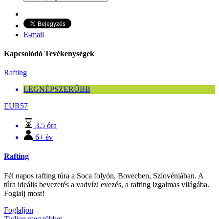
E-mail
Kapcsolódó Tevékenységek
Rafting
LEGNÉPSZERŰBB
EUR
57
3.5 óra
6+ év
Rafting
Fél napos rafting túra a Soca folyón, Bovecben, Szlovéniában. A
túra ideális bevezetés a vadvízi evezés, a rafting izgalmas világába.
Foglalj most!
Foglaljon
Tudjon meg többet