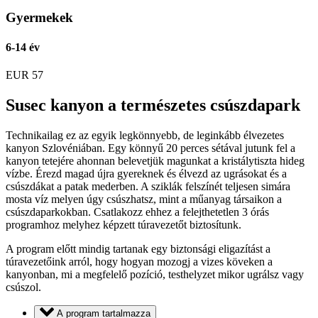
Gyermekek
6-14 év
EUR
57
Susec kanyon a természetes csúszdapark
Technikailag ez az egyik legkönnyebb, de leginkább élvezetes
kanyon Szlovéniában. Egy könnyű 20 perces sétával jutunk fel a
kanyon tetejére ahonnan belevetjük magunkat a kristálytiszta hideg
vízbe. Érezd magad újra gyereknek és élvezd az ugrásokat és a
csúszdákat a patak mederben. A sziklák felszínét teljesen simára
mosta víz melyen úgy csúszhatsz, mint a műanyag társaikon a
csúszdaparkokban. Csatlakozz ehhez a felejthetetlen 3 órás
programhoz melyhez képzett túravezetőt biztosítunk.
A program előtt mindig tartanak egy biztonsági eligazítást a
túravezetőink arról, hogy hogyan mozogj a vizes köveken a
kanyonban, mi a megfelelő pozíció, testhelyzet mikor ugrálsz vagy
csúszol.
A program tartalmazza