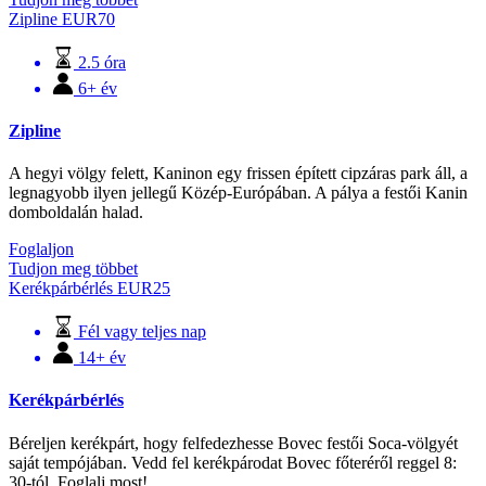
Zipline
EUR
70
2.5 óra
6+ év
Zipline
A hegyi völgy felett, Kaninon egy frissen épített cipzáras park áll, a
legnagyobb ilyen jellegű Közép-Európában. A pálya a festői Kanin
domboldalán halad.
Foglaljon
Tudjon meg többet
Kerékpárbérlés
EUR
25
Fél vagy teljes nap
14+ év
Kerékpárbérlés
Béreljen kerékpárt, hogy felfedezhesse Bovec festői Soca-völgyét
saját tempójában. Vedd fel kerékpárodat Bovec főteréről reggel 8:
30-tól. Foglalj most!