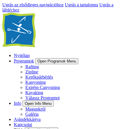
Ugrás az elsődleges navigációhoz
Ugrás a tartalomra
Ugrás a
lábléchez
Nyitólap
Programok
Open Programok Menu
Rafting
Zipline
Kerékpárbérlés
Kanyoning
Extrém Canyoning
Kayaking
Válassz Programot
Info
Open Info Menu
Magunkról
Galéria
Ajándékkártya
Kapcsolat