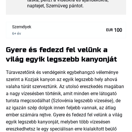
naptejet, Szemüveg pántot.
Személyek
100
EUR
6+ év
Gyere és fedezd fel velünk a
világ egyik legszebb kanyonját
Túravezetőink és vendégeink egybehangzó véleménye
szerint a Kozjak kanyon az egyik legszebb hely ahová
valaha túrát szerveztünk. Az utolsó ereszkedés magában
a nagy vízesésben történik, amit minden erre látogató
turista megcsodálhat (Szlovénia legszebb vízesése), de
az igazán szép dolgok innen feljebb vannak, az átlag
ember számára rejtve. Gyere és fedezd fel velünk a világ
egyik legszebb kanyonját, melyben több vízesésen
ereszkedhetsz le egy speciálisan erre kialakított beülő