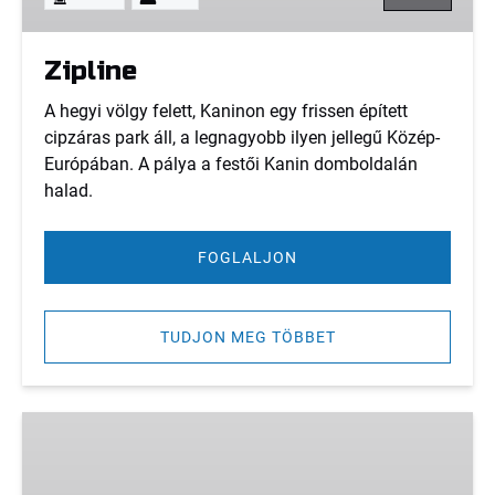
Zipline
A hegyi völgy felett, Kaninon egy frissen épített
cipzáras park áll, a legnagyobb ilyen jellegű Közép-
Európában. A pálya a festői Kanin domboldalán
halad.
FOGLALJON
TUDJON MEG TÖBBET
Kerékpárbérlés