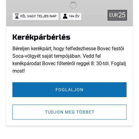
25
EUR
FÉL VAGY TELJES NAP
14+ ÉV
Kerékpárbérlés
Béreljen kerékpárt, hogy felfedezhesse Bovec festői
Soca-völgyét saját tempójában. Vedd fel
kerékpárodat Bovec főteréről reggel 8: 30-tól. Foglalj
most!
FOGLALJON
TUDJON MEG TÖBBET