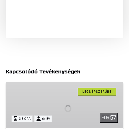
Kapcsolódó Tevékenységek
Rafting
LEGNÉPSZERŰBB
57
EUR
3.5 ÓRA
6+ ÉV