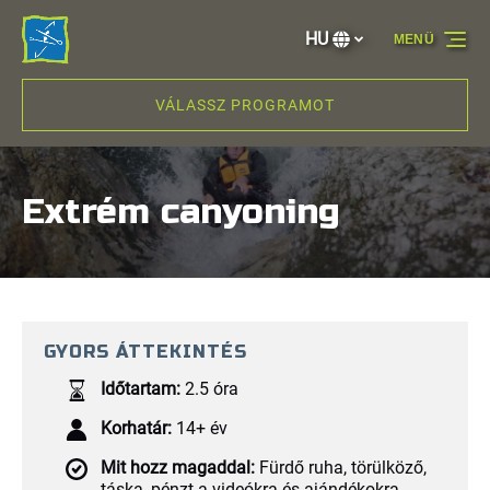
Ugrás az elsődleges navigációhoz
Ugrás a tartalomra
Ugrás a lábléchez
HU
MENÜ
Nyelvválasztás
VÁLASSZ PROGRAMOT
Extrém canyoning
GYORS ÁTTEKINTÉS
Időtartam:
2.5 óra
Korhatár:
14+ év
Mit hozz magaddal:
Fürdő ruha, törülköző,
táska, pénzt a videókra és ajándékokra,