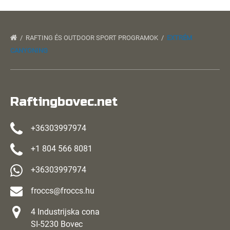
RAFTING ÉS OUTDOOR SPORT PROGRAMOK
EXTRÉM
CANYONING
Raftingbovec.net
+36303997974
+1 804 566 8081
+36303997974
froccs@froccs.hu
4 Industrijska cona
SI-5230 Bovec