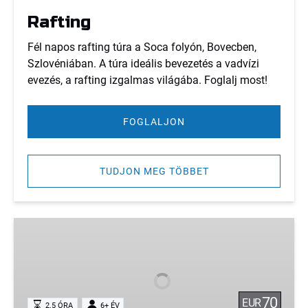
Rafting
Fél napos rafting túra a Soca folyón, Bovecben,
Szlovéniában. A túra ideális bevezetés a vadvízi
evezés, a rafting izgalmas világába. Foglalj most!
FOGLALJON
TUDJON MEG TÖBBET
Zipline
70
EUR
2.5 ÓRA
6+ ÉV